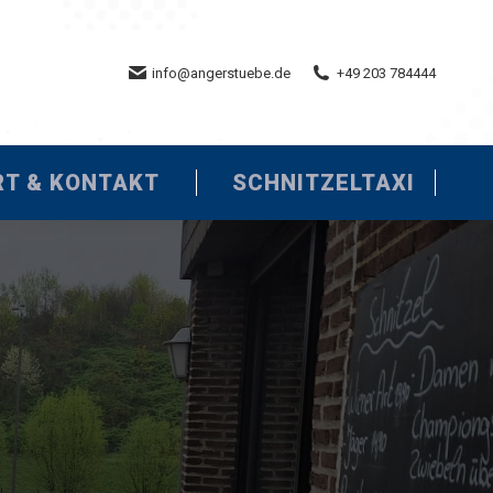
TRÄNKE
ANFAHRT & KONTAKT
info@angerstuebe.de
+49 203 784444
RT & KONTAKT
SCHNITZELTAXI