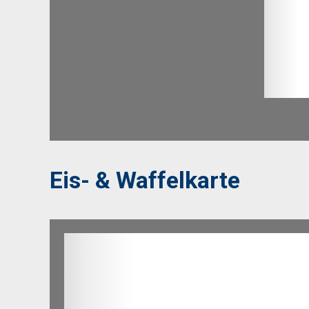
Eis- & Waffelkarte
Menü
Recht
Startseite
Impress
Öffnungszeiten
Speisen & Getränke
Anfahrt & Kontakt