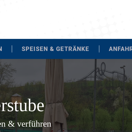
ÖFFNUNGSZEITEN
SPEISEN & GE
SCHNITZELTAXI
N
SPEISEN & GETRÄNKE
ANFAH
rstube
ben & verführen