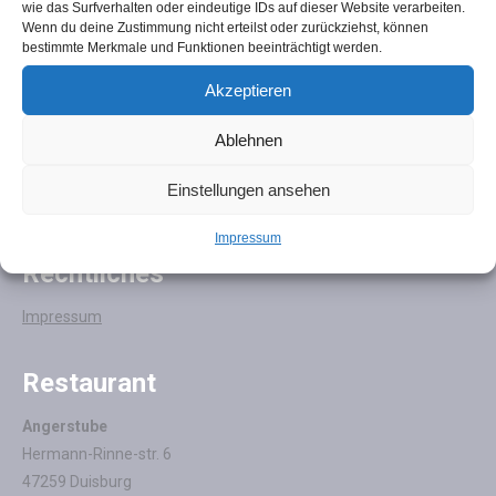
wie das Surfverhalten oder eindeutige IDs auf dieser Website verarbeiten.
Wenn du deine Zustimmung nicht erteilst oder zurückziehst, können
bestimmte Merkmale und Funktionen beeinträchtigt werden.
Menü
Akzeptieren
Startseite
Ablehnen
Öffnungszeiten
Speisen & Getränke
Einstellungen ansehen
Anfahrt & Kontakt
Impressum
Rechtliches
Impressum
Restaurant
Angerstube
Hermann-Rinne-str. 6
47259 Duisburg